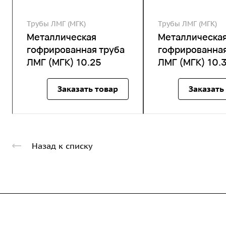
Трубы ЛМГ (МГК)
Трубы ЛМГ (МГК)
Металлическая
Металлическа
гофрированная труба
гофрированная
ЛМГ (МГК) 10.25
ЛМГ (МГК) 10.
Заказать товар
Заказать
Назад к списку
Компания