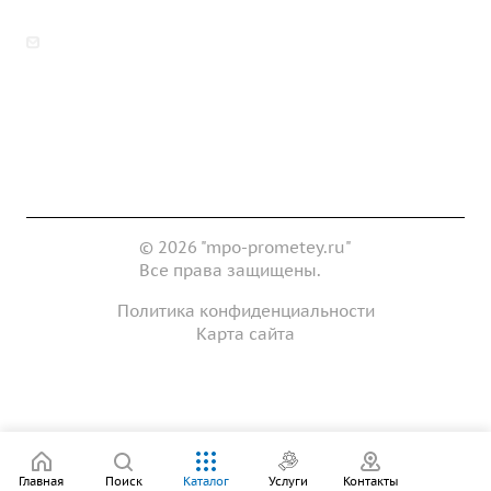
zakaz@mpo-prometey.ru
info@mpo-prometey.ru
Доставка и оплата
Сертификаты
Реквизиты
Контакты
© 2026 "mpo-prometey.ru"
Все права защищены.
Политика конфиденциальности
Карта сайта
Разработка и продвижение сайта
Главная
Поиск
Каталог
Услуги
Контакты