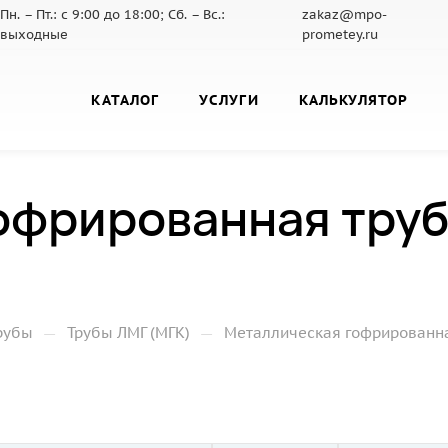
Пн. – Пт.: с 9:00 до 18:00; Сб. – Вс.:
zakaz@mpo-
выходные
prometey.ru
КАТАЛОГ
УСЛУГИ
КАЛЬКУЛЯТОР
офрированная труб
—
—
рубы
Трубы ЛМГ (МГК)
Металлическая гофрированная