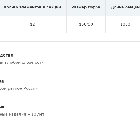
Кол-во элементов в секции
Размер гофра
Длина секции
12
150*50
1050
одство
ций любой сложности
ка
бой регион России
ия
ные изделия – 10 лет