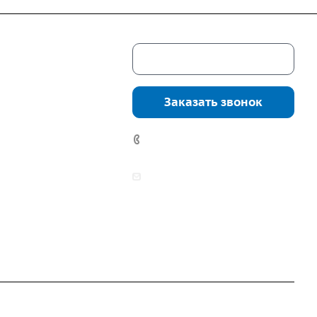
Скачать каталог
г. Екатеринбург,
соцкого, 4б, оф.
Заказать звонок
водство:
г.
инбург, ул.
7 (922) 178-81-77
нга, дом 7ч
аботы:
zakaz@mpo-prometey.ru
т.: с 9:00 до 18:00
info@mpo-prometey.ru
Вс.: выходные