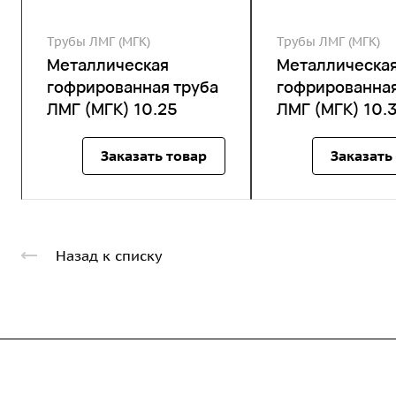
Трубы ЛМГ (МГК)
Трубы ЛМГ (МГК)
Металлическая
Металлическа
гофрированная труба
гофрированная
ЛМГ (МГК) 10.25
ЛМГ (МГК) 10.
Заказать товар
Заказать
Назад к списку
Компания