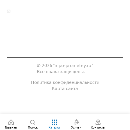
zakaz@mpo-prometey.ru
info@mpo-prometey.ru
Доставка и оплата
Сертификаты
Реквизиты
Контакты
© 2026 "mpo-prometey.ru"
Все права защищены.
Политика конфиденциальности
Карта сайта
Разработка и продвижение сайта
Главная
Поиск
Каталог
Услуги
Контакты