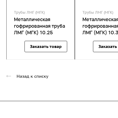
Трубы ЛМГ (МГК)
Трубы ЛМГ (МГК)
Металлическая
Металлическа
гофрированная труба
гофрированная
ЛМГ (МГК) 10.25
ЛМГ (МГК) 10.
Заказать товар
Заказать
Назад к списку
Компания