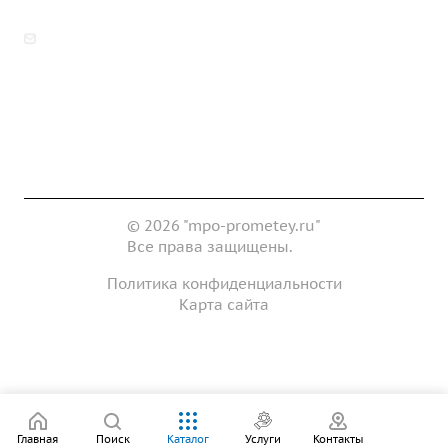
zakaz@mpo-prometey.ru
info@mpo-prometey.ru
Доставка и оплата
Сертификаты
Реквизиты
Контакты
© 2026 "mpo-prometey.ru"
Все права защищены.
Политика конфиденциальности
Карта сайта
Разработка и продвижение сайта
Главная
Поиск
Каталог
Услуги
Контакты