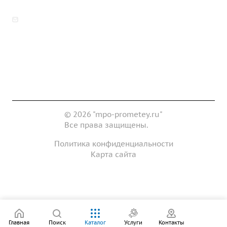
zakaz@mpo-prometey.ru
info@mpo-prometey.ru
Доставка и оплата
Сертификаты
Реквизиты
Контакты
© 2026 "mpo-prometey.ru"
Все права защищены.
Политика конфиденциальности
Карта сайта
Разработка и продвижение сайта
Главная
Поиск
Каталог
Услуги
Контакты