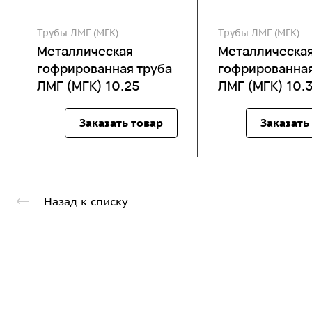
Трубы ЛМГ (МГК)
Трубы ЛМГ (МГК)
Металлическая
Металлическа
гофрированная труба
гофрированная
ЛМГ (МГК) 10.25
ЛМГ (МГК) 10.
Заказать товар
Заказать
Назад к списку
Компания